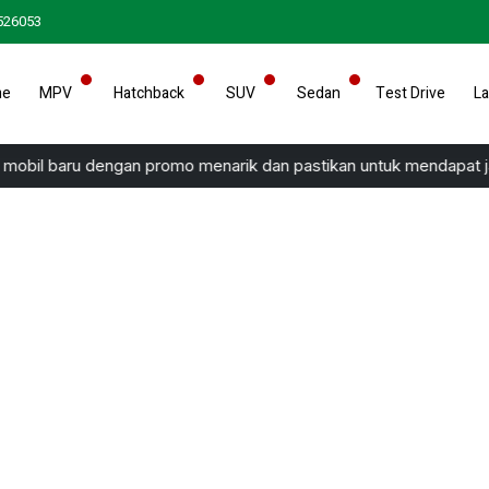
526053
me
MPV
Hatchback
SUV
Sedan
Test Drive
La
mobil baru dengan promo menarik dan pastikan untuk mendapat jam