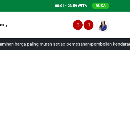
00:01 - 23:59 WITA
BUKA
innya
inan harga paling murah setiap pemesanan/pembelian kendaraan mel